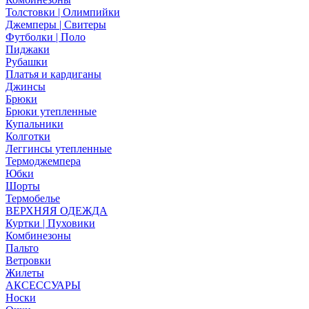
Толстовки | Олимпийки
Джемперы | Свитеры
Футболки | Поло
Пиджаки
Рубашки
Платья и кардиганы
Джинсы
Брюки
Брюки утепленные
Купальники
Колготки
Леггинсы утепленные
Термоджемпера
Юбки
Шорты
Термобелье
ВЕРХНЯЯ ОДЕЖДА
Куртки | Пуховики
Комбинезоны
Пальто
Ветровки
Жилеты
АКСЕССУАРЫ
Носки