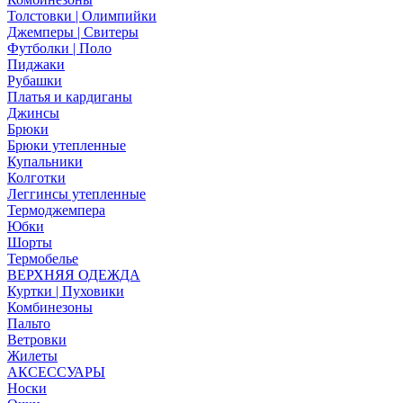
Толстовки | Олимпийки
Джемперы | Свитеры
Футболки | Поло
Пиджаки
Рубашки
Платья и кардиганы
Джинсы
Брюки
Брюки утепленные
Купальники
Колготки
Леггинсы утепленные
Термоджемпера
Юбки
Шорты
Термобелье
ВЕРХНЯЯ ОДЕЖДА
Куртки | Пуховики
Комбинезоны
Пальто
Ветровки
Жилеты
АКСЕССУАРЫ
Носки