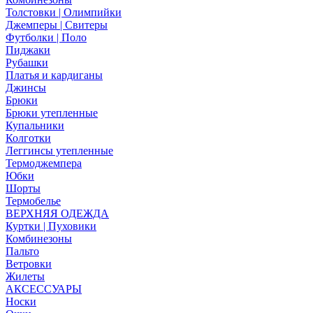
Толстовки | Олимпийки
Джемперы | Свитеры
Футболки | Поло
Пиджаки
Рубашки
Платья и кардиганы
Джинсы
Брюки
Брюки утепленные
Купальники
Колготки
Леггинсы утепленные
Термоджемпера
Юбки
Шорты
Термобелье
ВЕРХНЯЯ ОДЕЖДА
Куртки | Пуховики
Комбинезоны
Пальто
Ветровки
Жилеты
АКСЕССУАРЫ
Носки