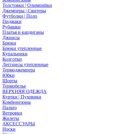
Толстовки | Олимпийки
Джемперы | Свитеры
Футболки | Поло
Пиджаки
Рубашки
Платья и кардиганы
Джинсы
Брюки
Брюки утепленные
Купальники
Колготки
Леггинсы утепленные
Термоджемпера
Юбки
Шорты
Термобелье
ВЕРХНЯЯ ОДЕЖДА
Куртки | Пуховики
Комбинезоны
Пальто
Ветровки
Жилеты
АКСЕССУАРЫ
Носки