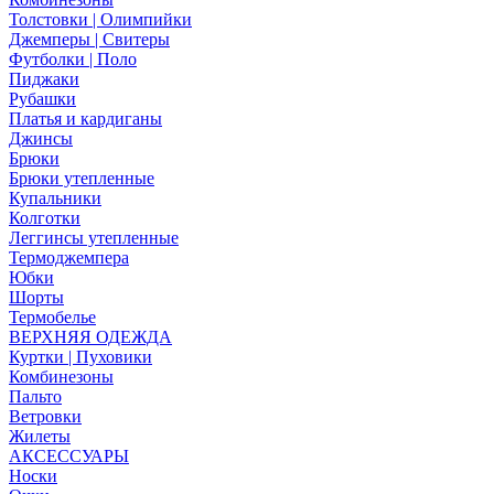
Толстовки | Олимпийки
Джемперы | Свитеры
Футболки | Поло
Пиджаки
Рубашки
Платья и кардиганы
Джинсы
Брюки
Брюки утепленные
Купальники
Колготки
Леггинсы утепленные
Термоджемпера
Юбки
Шорты
Термобелье
ВЕРХНЯЯ ОДЕЖДА
Куртки | Пуховики
Комбинезоны
Пальто
Ветровки
Жилеты
АКСЕССУАРЫ
Носки