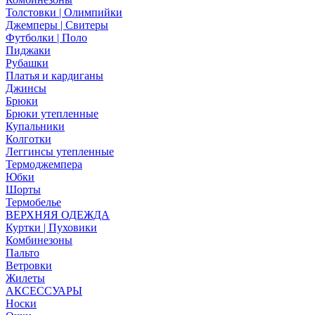
Толстовки | Олимпийки
Джемперы | Свитеры
Футболки | Поло
Пиджаки
Рубашки
Платья и кардиганы
Джинсы
Брюки
Брюки утепленные
Купальники
Колготки
Леггинсы утепленные
Термоджемпера
Юбки
Шорты
Термобелье
ВЕРХНЯЯ ОДЕЖДА
Куртки | Пуховики
Комбинезоны
Пальто
Ветровки
Жилеты
АКСЕССУАРЫ
Носки