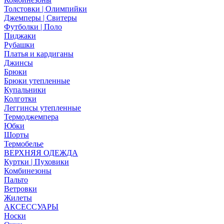
Толстовки | Олимпийки
Джемперы | Свитеры
Футболки | Поло
Пиджаки
Рубашки
Платья и кардиганы
Джинсы
Брюки
Брюки утепленные
Купальники
Колготки
Леггинсы утепленные
Термоджемпера
Юбки
Шорты
Термобелье
ВЕРХНЯЯ ОДЕЖДА
Куртки | Пуховики
Комбинезоны
Пальто
Ветровки
Жилеты
АКСЕССУАРЫ
Носки