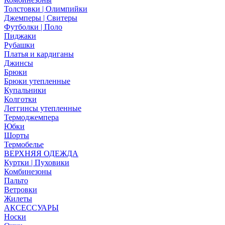
Толстовки | Олимпийки
Джемперы | Свитеры
Футболки | Поло
Пиджаки
Рубашки
Платья и кардиганы
Джинсы
Брюки
Брюки утепленные
Купальники
Колготки
Леггинсы утепленные
Термоджемпера
Юбки
Шорты
Термобелье
ВЕРХНЯЯ ОДЕЖДА
Куртки | Пуховики
Комбинезоны
Пальто
Ветровки
Жилеты
АКСЕССУАРЫ
Носки