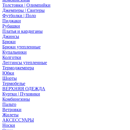
Толстовки | Олимпийки
Джемперы | Свитеры
Футболки | Поло
Пиджаки
Рубашки
Платья и кардиганы
Джинсы
Брюки
Брюки утепленные
Купальники
Колготки
Леггинсы утепленные
Термоджемпера
Юбки
Шорты
Термобелье
ВЕРХНЯЯ ОДЕЖДА
Куртки | Пуховики
Комбинезоны
Пальто
Ветровки
Жилеты
АКСЕССУАРЫ
Носки