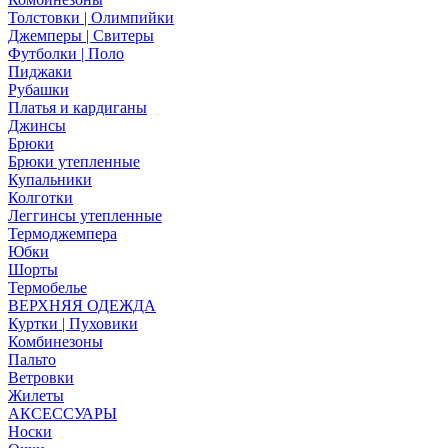
Толстовки | Олимпийки
Джемперы | Свитеры
Футболки | Поло
Пиджаки
Рубашки
Платья и кардиганы
Джинсы
Брюки
Брюки утепленные
Купальники
Колготки
Леггинсы утепленные
Термоджемпера
Юбки
Шорты
Термобелье
ВЕРХНЯЯ ОДЕЖДА
Куртки | Пуховики
Комбинезоны
Пальто
Ветровки
Жилеты
АКСЕССУАРЫ
Носки