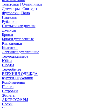
Толстовки | Олимпийки
Джемперы | Свитеры
Футболки | Поло
Пиджаки
Рубашки
Платья и кардиганы
Джинсы
Брюки
Брюки утепленные
Купальники
Колготки
Леггинсы утепленные
Термоджемпера
Юбки
Шорты
Термобелье
ВЕРХНЯЯ ОДЕЖДА
Куртки | Пуховики
Комбинезоны
Пальто
Ветровки
Жилеты
АКСЕССУАРЫ
Носки