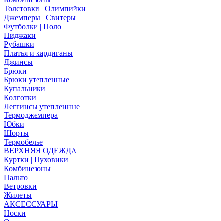
Толстовки | Олимпийки
Джемперы | Свитеры
Футболки | Поло
Пиджаки
Рубашки
Платья и кардиганы
Джинсы
Брюки
Брюки утепленные
Купальники
Колготки
Леггинсы утепленные
Термоджемпера
Юбки
Шорты
Термобелье
ВЕРХНЯЯ ОДЕЖДА
Куртки | Пуховики
Комбинезоны
Пальто
Ветровки
Жилеты
АКСЕССУАРЫ
Носки