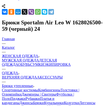
Брюки Sportalm Air Leo W 1628026500-
59 (черный) 24
Главная
—
Каталог
—
ЖЕНСКАЯ ОДЕЖДА
МУЖСКАЯ ОДЕЖДА
ДЕТСКАЯ
ОДЕЖДА
ОБУВЬ
СУМКИ
ЭКИПИРОВКА
—
ОДЕЖДА
ВЕРХНЯЯ ОДЕЖДА
АКСЕССУАРЫ
—
Брюки утепленные
Спортивные костюмы
Комбинезоны
Толстовки |
Олимпийки
Джемперы | Свитеры
Футболки |
Поло
Пиджаки
Рубашки
Платья и
кардиганы
Джинсы
Брюки
Купальники
Колготки
Леггинсы