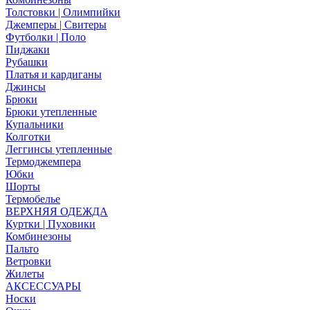
Толстовки | Олимпийки
Джемперы | Свитеры
Футболки | Поло
Пиджаки
Рубашки
Платья и кардиганы
Джинсы
Брюки
Брюки утепленные
Купальники
Колготки
Леггинсы утепленные
Термоджемпера
Юбки
Шорты
Термобелье
ВЕРХНЯЯ ОДЕЖДА
Куртки | Пуховики
Комбинезоны
Пальто
Ветровки
Жилеты
АКСЕССУАРЫ
Носки